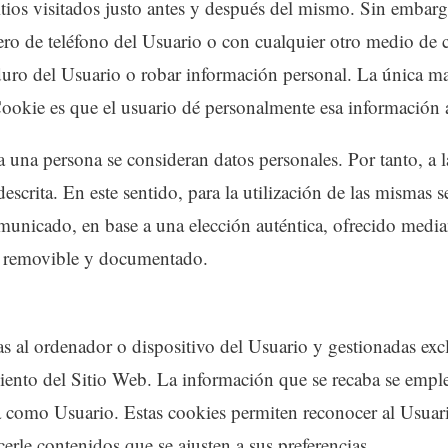
itios visitados justo antes y después del mismo. Sin embar
ro de teléfono del Usuario o con cualquier otro medio de 
duro del Usuario o robar información personal. La única m
ookie es que el usuario dé personalmente esa información a
a una persona se consideran datos personales. Por tanto, a l
escrita. En este sentido, para la utilización de las mismas 
municado, en base a una elección auténtica, ofrecido media
al, removible y documentado.
as al ordenador o dispositivo del Usuario y gestionadas e
ento del Sitio Web. La información que se recaba se emplea
como Usuario. Estas cookies permiten reconocer al Usuario
erle contenidos que se ajusten a sus preferencias.