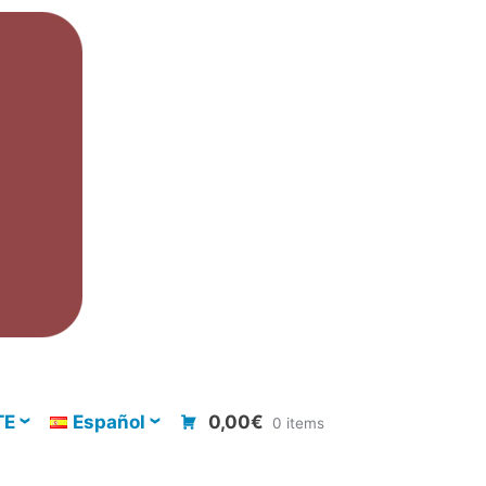
TE
Español
0,00€
0 items