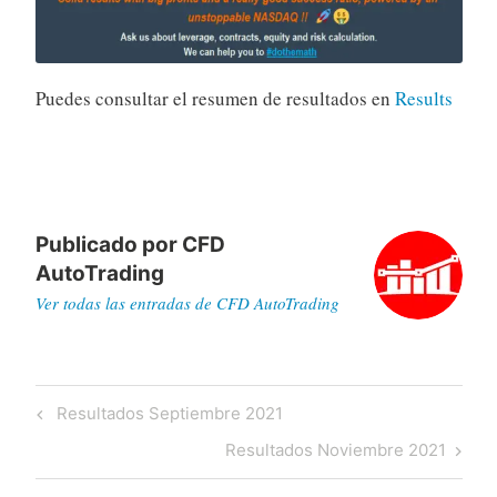
Puedes consultar el resumen de resultados en
Results
Publicado por
CFD
AutoTrading
Ver todas las entradas de CFD AutoTrading
Navegación
Previous
Resultados Septiembre 2021
de
Post
Next
Resultados Noviembre 2021
entradas
Post