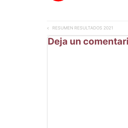
Navegación
Previous
RESUMEN RESULTADOS 2021
Post
de
Deja un comentar
entradas