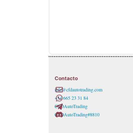
Contacto
info@cfdautotrading.com
+34 665 23 31 84
CFDAutoTrading
CFDAutoTrading#8810