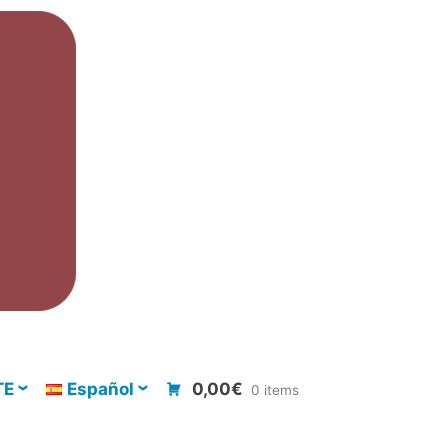
TE
Español
0,00€
0 items