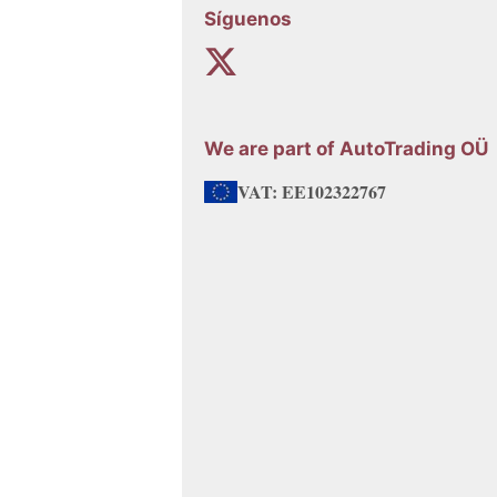
Síguenos
We are part of AutoTrading OÜ
VAT: EE102322767