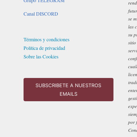
Grupo TELEGRAM
rend
futu
Canal DISCORD
se m
las 
su p
Términos y condiciones
siti
Política de privacidad
serv
Sobre las Cookies
conf
cual
lice
trad
SUBSCRIBETE A NUESTROS
ente
EMAILS
gest
expe
siem
por 
Cond