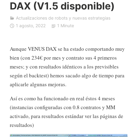
DAX (V1.5 disponible)
F
D
Actualizaciones de robots y nuevas estrategias
A
1 agosto, 2022
1 Minute
u
t
o
Aunque VENUS DAX se ha estado comportando muy
T
bien (con 234€ por mes y contrato sus 4 primeros
r
a
meses; y con resultados idénticos a los previsibles
d
según el backtest) hemos sacado algo de tiempo para
i
aplicarle algunas mejoras.
n
g
Así es como ha funcionado en real éstos 4 meses
(instancias configuradas con 0.8 contratos y MM
activado, para resultados estándar ver las páginas de
resultados)