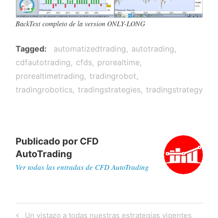
BackTest completo de la version ONLY-LONG
Tagged
automatizedtrading
autotrading
cdfautotrading
cfds
prorealtime
prorealtimetrading
tradingrobot
tradingrobotics
tradingstrategies
tradingstrategy
Publicado por
CFD
AutoTrading
Ver todas las entradas de CFD AutoTrading
Navegación
Previous
Un vistazo a todas nuestras estrategias vigentes