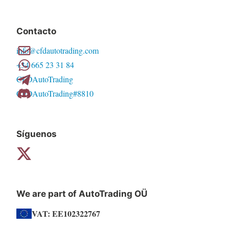
Contacto
info@cfdautotrading.com
+34 665 23 31 84
CFDAutoTrading
CFDAutoTrading#8810
Síguenos
We are part of AutoTrading OÜ
VAT: EE102322767