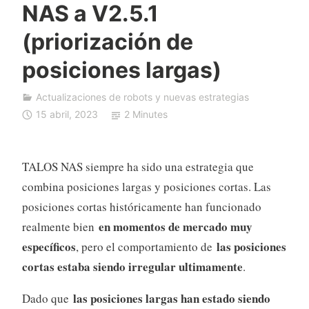
NAS a V2.5.1
F
D
(priorización de
A
posiciones largas)
u
t
o
Actualizaciones de robots y nuevas estrategias
T
15 abril, 2023
2 Minutes
r
a
d
TALOS NAS siempre ha sido una estrategia que
i
combina posiciones largas y posiciones cortas. Las
n
posiciones cortas históricamente han funcionado
g
en momentos de mercado muy
realmente bien
específicos
las posiciones
, pero el comportamiento de
cortas estaba siendo irregular ultimamente
.
las posiciones largas han estado siendo
Dado que