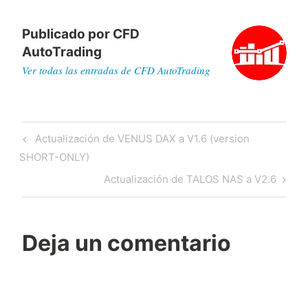
Publicado por
CFD
AutoTrading
Ver todas las entradas de CFD AutoTrading
Navegación
Previous
Actualización de VENUS DAX a V1.6 (version
de
Post
SHORT-ONLY)
entradas
Next
Actualización de TALOS NAS a V2.6
Post
Deja un comentario