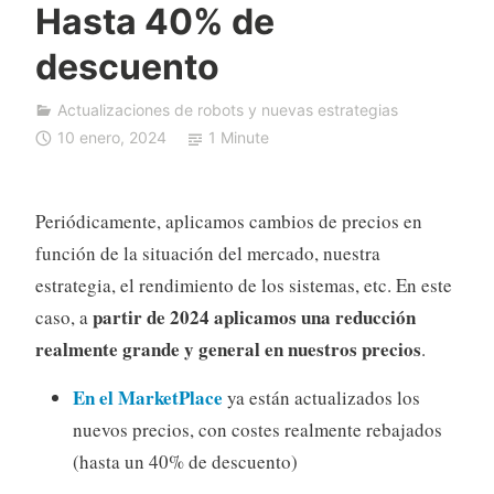
Hasta 40% de
F
D
descuento
A
u
Actualizaciones de robots y nuevas estrategias
t
10 enero, 2024
1 Minute
o
T
r
Periódicamente, aplicamos cambios de precios en
a
función de la situación del mercado, nuestra
d
estrategia, el rendimiento de los sistemas, etc. En este
i
partir de 2024 aplicamos una reducción
n
caso, a
g
realmente grande y general en nuestros precios
.
En el MarketPlace
ya están actualizados los
nuevos precios, con costes realmente rebajados
(hasta un 40% de descuento)