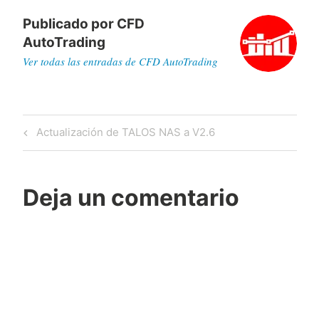
Publicado por
CFD
AutoTrading
Ver todas las entradas de CFD AutoTrading
Navegación
Previous
Actualización de TALOS NAS a V2.6
de
Post
entradas
Deja un comentario