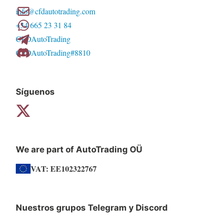
info@cfdautotrading.com
+34 665 23 31 84
CFDAutoTrading
CFDAutoTrading#8810
Síguenos
We are part of AutoTrading OÜ
VAT: EE102322767
Nuestros grupos Telegram y Discord