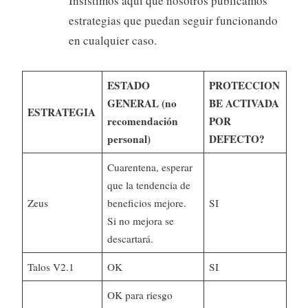
Insistimos aquí que nosotros publicamos
estrategias que puedan seguir funcionando
en cualquier caso.
ESTADO
PROTECCION
GENERAL (no
BE ACTIVADA
ESTRATEGIA
recomendación
POR
personal)
DEFECTO?
Cuarentena, esperar
que la tendencia de
Zeus
beneficios mejore.
SI
Si no mejora se
descartará.
Talos V2.1
OK
SI
OK para riesgo