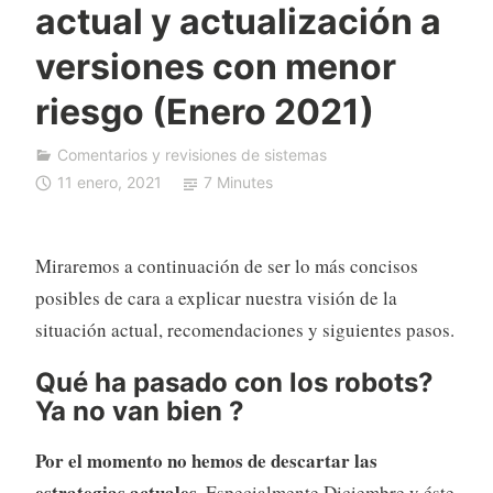
actual y actualización a
F
D
versiones con menor
A
riesgo (Enero 2021)
u
t
o
Comentarios y revisiones de sistemas
T
11 enero, 2021
7 Minutes
r
a
d
Miraremos a continuación de ser lo más concisos
i
posibles de cara a explicar nuestra visión de la
n
situación actual, recomendaciones y siguientes pasos.
g
Qué ha pasado con los robots?
Ya no van bien ?
Por el momento no hemos de descartar las
estrategias actuales
. Especialmente Diciembre y éste