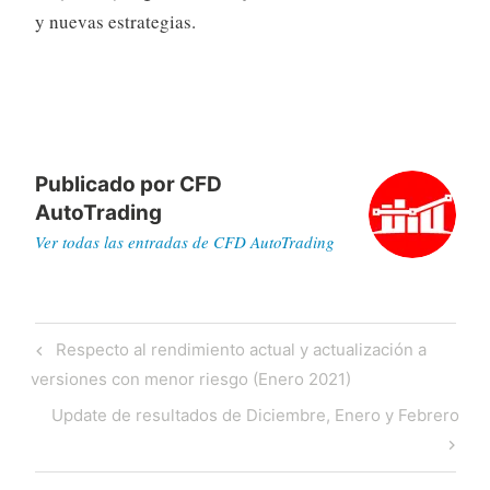
y nuevas estrategias.
Publicado por
CFD
AutoTrading
Ver todas las entradas de CFD AutoTrading
Navegación
Previous
Respecto al rendimiento actual y actualización a
de
Post
versiones con menor riesgo (Enero 2021)
entradas
Next
Update de resultados de Diciembre, Enero y Febrero
Post