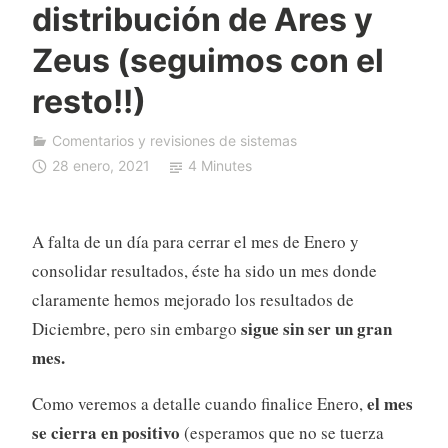
distribución de Ares y
F
D
Zeus (seguimos con el
A
resto!!)
u
t
o
Comentarios y revisiones de sistemas
T
28 enero, 2021
4 Minutes
r
a
d
A falta de un día para cerrar el mes de Enero y
i
consolidar resultados, éste ha sido un mes donde
n
claramente hemos mejorado los resultados de
g
sigue sin ser un gran
Diciembre, pero sin embargo
mes.
el mes
Como veremos a detalle cuando finalice Enero,
se cierra en positivo
(esperamos que no se tuerza