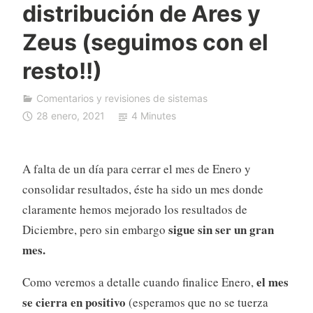
distribución de Ares y
F
D
Zeus (seguimos con el
A
resto!!)
u
t
o
Comentarios y revisiones de sistemas
T
28 enero, 2021
4 Minutes
r
a
d
A falta de un día para cerrar el mes de Enero y
i
consolidar resultados, éste ha sido un mes donde
n
claramente hemos mejorado los resultados de
g
sigue sin ser un gran
Diciembre, pero sin embargo
mes.
el mes
Como veremos a detalle cuando finalice Enero,
se cierra en positivo
(esperamos que no se tuerza