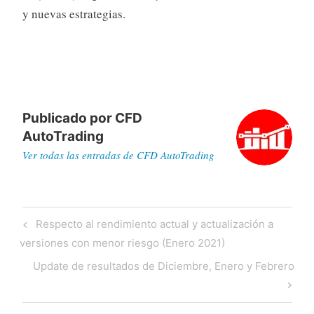
y nuevas estrategias.
Publicado por
CFD
AutoTrading
Ver todas las entradas de CFD AutoTrading
Navegación
Previous
Respecto al rendimiento actual y actualización a
de
Post
versiones con menor riesgo (Enero 2021)
entradas
Next
Update de resultados de Diciembre, Enero y Febrero
Post