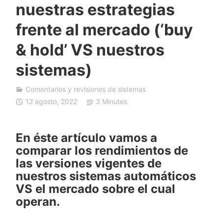
nuestras estrategias
F
D
frente al mercado (‘buy
A
& hold’ VS nuestros
u
t
sistemas)
o
T
Comentarios y revisiones de sistemas
r
12 agosto, 2022
3 Minutes
a
d
i
En éste artículo vamos a
n
comparar los rendimientos de
g
las versiones vigentes de
nuestros sistemas automáticos
VS el mercado sobre el cual
operan.