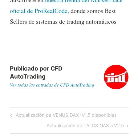
oficial de ProRealCode
, donde somos Best
Sellers de sistemas de trading automáticos
Publicado por
CFD
AutoTrading
Ver todas las entradas de CFD AutoTrading
Navegación
Previous
Actualización de VENUS DAX (V1.5 disponible)
de
Post
Next
Actualización de TALOS NAS a V2.5
entradas
Post